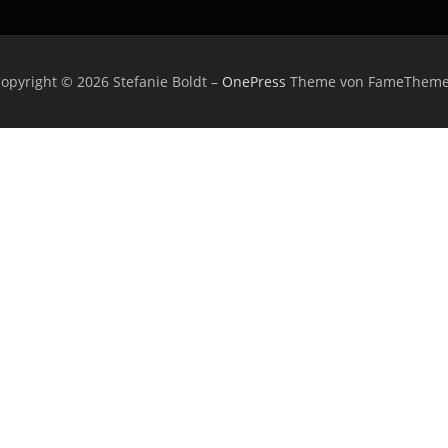
opyright © 2026 Stefanie Boldt
–
OnePress
Theme von FameTheme