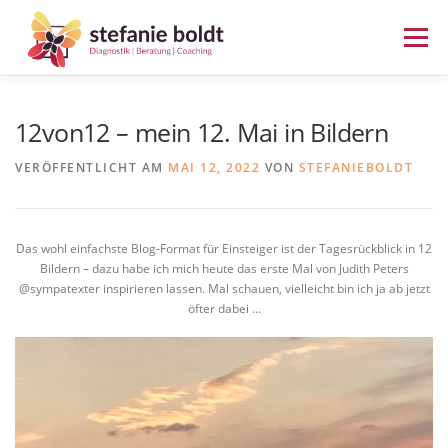
Zum
Inhalt
Menü
springen
ERSTGESPRÄCH BUCHEN
12von12 – mein 12. Mai in Bildern
VERÖFFENTLICHT AM
MAI 12, 2022
VON
STEFANIEBOLDT
BEGABUNGSDIAGNOSTIK
Das wohl einfachste Blog-Format für Einsteiger ist der Tagesrückblick in 12
RESILIENZ AM FSP ANKERPLATZ
Bildern – dazu habe ich mich heute das erste Mal von Judith Peters
@sympatexter inspirieren lassen. Mal schauen, vielleicht bin ich ja ab jetzt
öfter dabei …