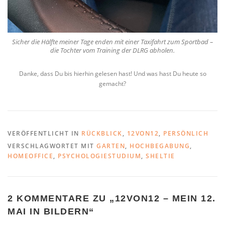
Sicher die Hälfte meiner Tage enden mit einer Taxifahrt zum Sportbad –
die Tochter vom Training der DLRG abholen.
Danke, dass Du bis hierhin gelesen hast! Und was hast Du heute so
gemacht?
VERÖFFENTLICHT IN
RÜCKBLICK
,
12VON12
,
PERSÖNLICH
VERSCHLAGWORTET MIT
GARTEN
,
HOCHBEGABUNG
,
HOMEOFFICE
,
PSYCHOLOGIESTUDIUM
,
SHELTIE
2 KOMMENTARE ZU „
12VON12 – MEIN 12.
MAI IN BILDERN
“