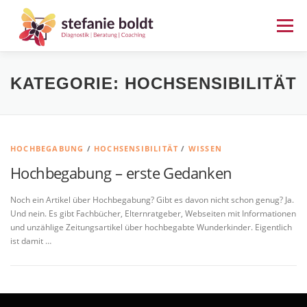
Zum
Inhalt
Menü
springen
ERSTGESPRÄCH BUCHEN
KATEGORIE:
HOCHSENSIBILITÄT
BEGABUNGSDIAGNOSTIK
HOCHBEGABUNG
/
HOCHSENSIBILITÄT
/
WISSEN
Hochbegabung – erste Gedanken
RESILIENZ AM FSP ANKERPLATZ
Noch ein Artikel über Hochbegabung? Gibt es davon nicht schon genug? Ja.
Und nein. Es gibt Fachbücher, Elternratgeber, Webseiten mit Informationen
und unzählige Zeitungsartikel über hochbegabte Wunderkinder. Eigentlich
ist damit …